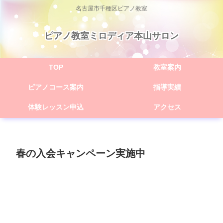
名古屋市千種区ピアノ教室
ピアノ教室ミロディア本山サロン
TOP
教室案内
ピアノコース案内
指導実績
体験レッスン申込
アクセス
春の入会キャンペーン実施中